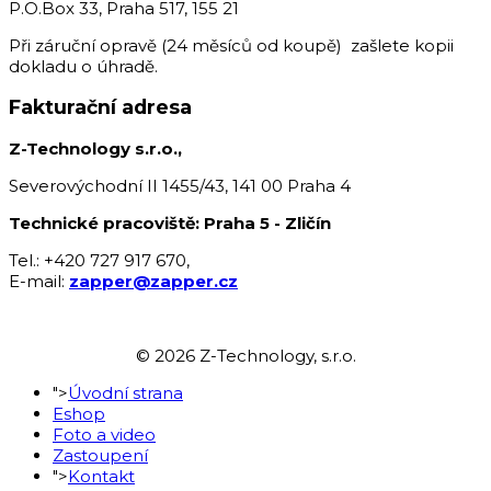
P.O.Box 33, Praha 517, 155 21
Při záruční opravě (24 měsíců od koupě) zašlete kopii
dokladu o úhradě.
Fakturační adresa
Z-Technology s.r.o.,
Severovýchodní II 1455/43, 141 00 Praha 4
Technické pracoviště: Praha 5 - Zličín
Tel.: +420 727 917 670,
E-mail:
zapper@zapper.cz
© 2026 Z-Technology, s.r.o.
">
Úvodní strana
Eshop
Foto a video
Zastoupení
">
Kontakt