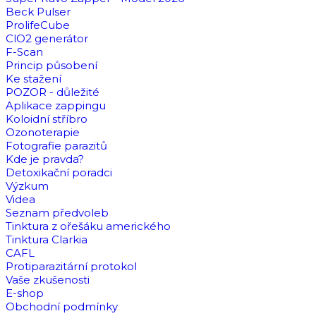
Beck Pulser
ProlifeCube
ClO2 generátor
F-Scan
Princip působení
Ke stažení
POZOR - důležité
Aplikace zappingu
Koloidní stříbro
Ozonoterapie
Fotografie parazitů
Kde je pravda?
Detoxikační poradci
Výzkum
Videa
Seznam předvoleb
Tinktura z ořešáku amerického
Tinktura Clarkia
CAFL
Protiparazitární protokol
Vaše zkušenosti
E-shop
Obchodní podmínky