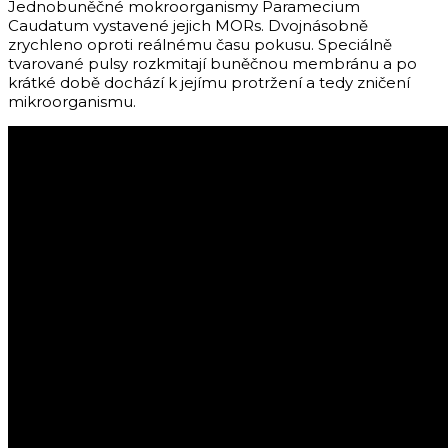
Jednobuněčné mokroorganismy Paramecium
Caudatum vystavené jejich MORs. Dvojnásobně
zrychleno oproti reálnému času pokusu. Speciálně
tvarované pulsy rozkmitají buněčnou membránu a po
krátké době dochází k jejímu protržení a tedy zničení
mikroorganismu.