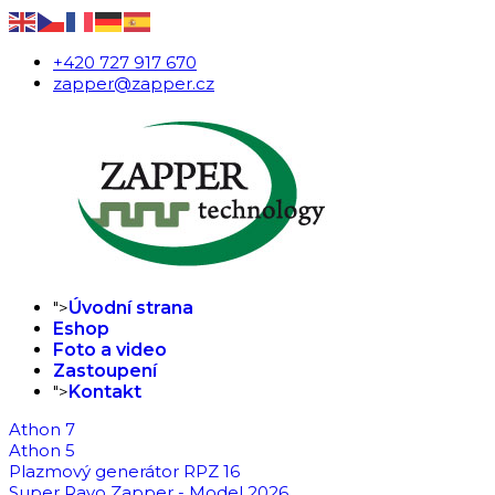
+420 727 917 670
zapper@zapper.cz
">
Úvodní strana
Eshop
Foto a video
Zastoupení
">
Kontakt
Athon 7
Athon 5
Plazmový generátor RPZ 16
Super Ravo Zapper - Model 2026