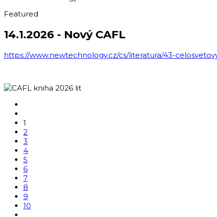
Featured
14.1.2026 - Nový CAFL
https://www.newtechnology.cz/cs/literatura/43-celosvet
1
2
3
4
5
6
7
8
9
10