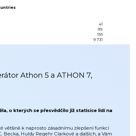
untries
41
99
155
9 731
erátor Athon 5 a ATHON 7,
o kterých se přesvědčilo již statisíce lidí na
é většině k naprosto zásadnímu zlepšení funkcí
. Becka, Huldy Regehr Clarkové a dalších, a Vám