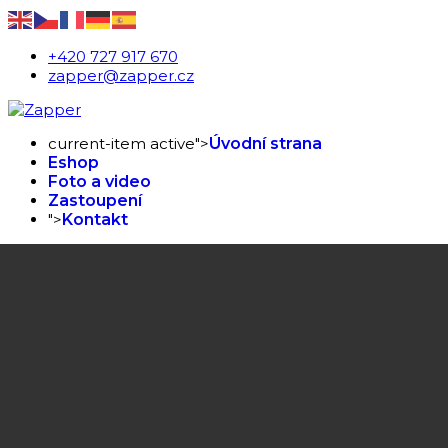
+420 727 917 670
zapper@zapper.cz
current-item active">
Úvodní strana
Eshop
Foto a video
Zastoupení
">
Kontakt