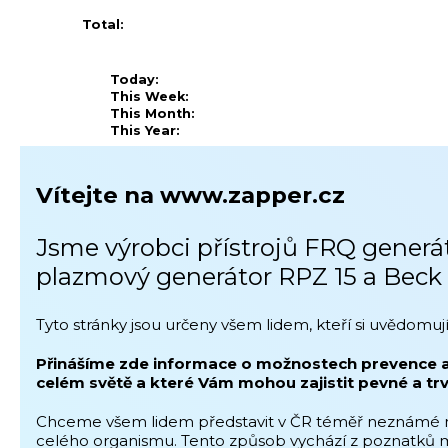
Total:
Today:
This Week:
This Month:
This Year:
Vítejte na www.zapper.cz
Jsme výrobci přístrojů FRQ gener
plazmový generátor RPZ 15 a Beck 
Tyto stránky jsou určeny všem lidem, kteří si uvědomuj
Přinášíme zde informace o možnostech prevence a úč
celém světě a které Vám mohou zajistit pevné a trva
Chceme všem lidem představit v ČR téměř neznámé mož
celého organismu. Tento způsob vychází z poznatků m