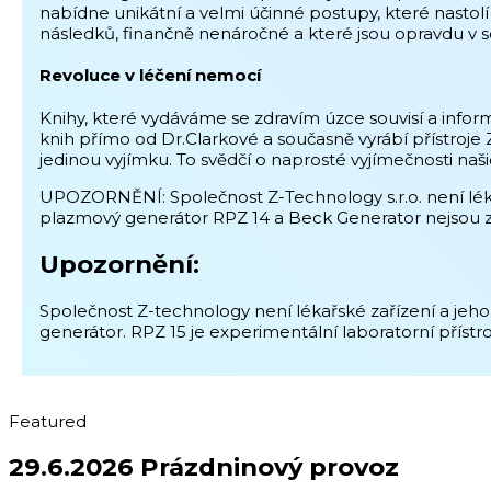
nabídne unikátní a velmi účinné postupy, které nasto
následků, finančně nenáročné a které jsou opravdu v 
Revoluce v léčení nemocí
Knihy, které vydáváme se zdravím úzce souvisí a inform
knih přímo od Dr.Clarkové a současně vyrábí přístroj
jedinou vyjímku. To svědčí o naprosté vyjímečnosti naš
UPOZORNĚNÍ: Společnost Z-Technology s.r.o. není léka
plazmový generátor RPZ 14 a Beck Generator nejsou z
Upozornění:
Společnost Z-technology není lékařské zařízení a jeho
generátor. RPZ 15 je experimentální laboratorní přístro
Featured
29.6.2026 Prázdninový provoz