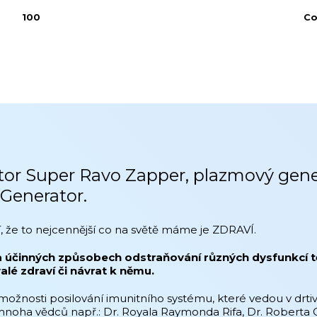
100
Co
átor Super Ravo Zapper, plazmový gen
Generator.
í, že to nejcennější co na světě máme je ZDRAVÍ.
inných způsobech odstraňování různých dysfunkcí těla, 
lé zdraví či návrat k němu.
nosti posilování imunitního systému, které vedou v drtiv
noha vědců např.: Dr. Royala Raymonda Rifa, Dr. Roberta C