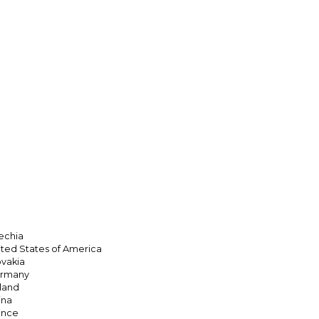
echia
ited States of America
ovakia
rmany
land
ina
ance