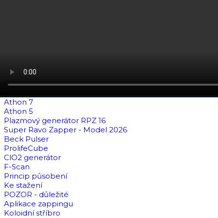
Athon 7
Athon 5
Plazmový generátor RPZ 16
Super Ravo Zapper - Model 2026
Beck Pulser
ProlifeCube
ClO2 generátor
F-Scan
Princip působení
Ke stažení
POZOR - důležité
Aplikace zappingu
Koloidní stříbro