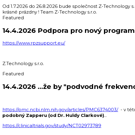
Od 1.7.2026 do 26.8.2026 bude společnost Z-Technology s
krásné prázdny ! Team Z-Technology s.r.o.
Featured
14.4.2026 Podpora pro nový program
https://www.rpzsupport.eu/
Z.Technology s.r.o.
Featured
14.4.2026 ...že by "podvodné frekvenc
https://pmc.ncbi.nlm.nih.gov/articles/PMC6374003/
- v tét
podobný Zapperu (od Dr. Huldy Clarkové)
...
https://clinicaltrials.gov/study/NCT02973789