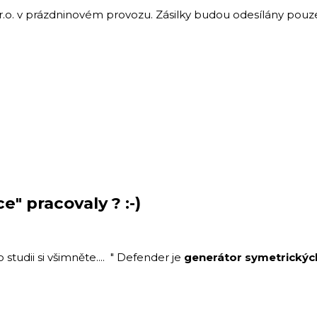
.r.o. v prázdninovém provozu. Zásilky budou odesílány po
e" pracovaly ? :-)
o studii si všimněte.... " Defender je
generátor symetrickýc