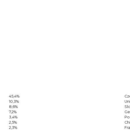
45,4%
Cz
10,3%
Un
8,6%
Sl
7,2%
Ge
3,4%
Po
2,5%
Ch
2,3%
Fr