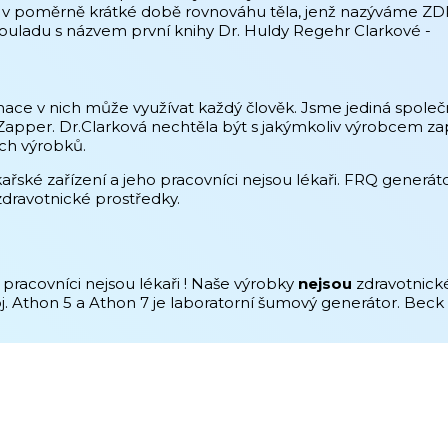
lí v poměrně krátké době rovnováhu těla, jenž nazýváme ZD
souladu s názvem první knihy Dr. Huldy Regehr Clarkové -
ace v nich může využívat každý člověk. Jsme jediná společno
e Zapper. Dr.Clarková nechtěla být s jakýmkoliv výrobcem z
ich výrobků.
řské zařízení a jeho pracovníci nejsou lékaři. FRQ generá
dravotnické prostředky.
 pracovníci nejsou lékaři ! Naše výrobky
nejsou
zdravotnické
j. Athon 5 a Athon 7 je laboratorní šumový generátor. Beck 