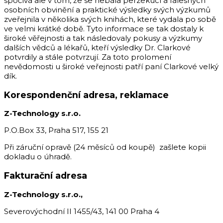
spočívá ale v tom, že se nebála perzekucí a falešných
osobních obvinění a praktické výsledky svých výzkumů
zveřejnila v několika svých knihách, které vydala po sobě
ve velmi krátké době. Tyto informace se tak dostaly k
široké věřejnosti a tak následovaly pokusy a výzkumy
dalších vědců a lékařů, kteří výsledky Dr. Clarkové
potvrdily a stále potvrzují. Za toto prolomení
nevědomosti u široké veřejnosti patří paní Clarkové velký
dík.
Korespondenční adresa, reklamace
Z-Technology s.r.o.
P.O.Box 33, Praha 517, 155 21
Při záruční opravě (24 měsíců od koupě) zašlete kopii
dokladu o úhradě.
Fakturační adresa
Z-Technology s.r.o.,
Severovýchodní II 1455/43, 141 00 Praha 4