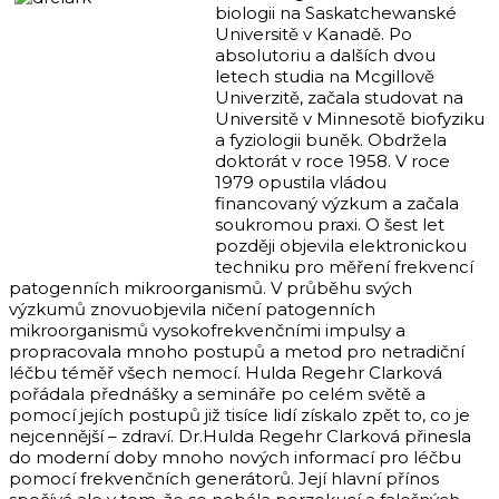
biologii na Saskatchewanské
Universitě v Kanadě. Po
absolutoriu a dalších dvou
letech studia na Mcgillově
Univerzitě, začala studovat na
Universitě v Minnesotě biofyziku
a fyziologii buněk. Obdržela
doktorát v roce 1958. V roce
1979 opustila vládou
financovaný výzkum a začala
soukromou praxi. O šest let
později objevila elektronickou
techniku pro měření frekvencí
patogenních mikroorganismů. V průběhu svých
výzkumů znovuobjevila ničení patogenních
mikroorganismů vysokofrekvenčními impulsy a
propracovala mnoho postupů a metod pro netradiční
léčbu téměř všech nemocí. Hulda Regehr Clarková
pořádala přednášky a semináře po celém světě a
pomocí jejích postupů již tisíce lidí získalo zpět to, co je
nejcennější – zdraví. Dr.Hulda Regehr Clarková přinesla
do moderní doby mnoho nových informací pro léčbu
pomocí frekvenčních generátorů. Její hlavní přínos