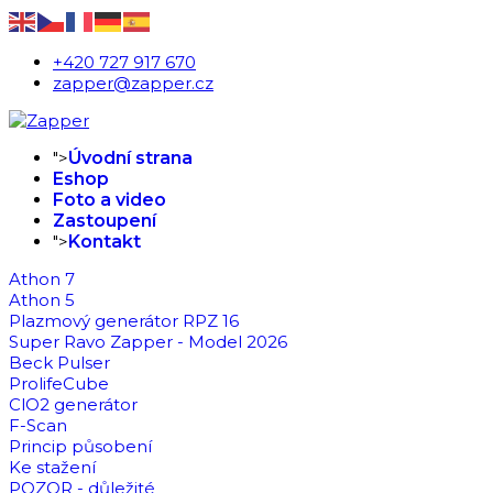
+420 727 917 670
zapper@zapper.cz
">
Úvodní strana
Eshop
Foto a video
Zastoupení
">
Kontakt
Athon 7
Athon 5
Plazmový generátor RPZ 16
Super Ravo Zapper - Model 2026
Beck Pulser
ProlifeCube
ClO2 generátor
F-Scan
Princip působení
Ke stažení
POZOR - důležité