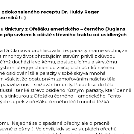
o a zdokonaleného receptu Dr. Huldy Reger
rníků ! :-)
bu tinktury z Ořešáku amerického – černého (Juglans
m přípravkem k očistě střevního traktu od usídlených
 Dr.Clarková prohlašovala, že: parazity máme všichni, že
a mnohdy život ohrožujícím stavům právě z důvodu
u, čímž dochází k velkému, postupujícímu a skrytému
ystém, který je chrání od zničujících účinků našeho
pné osidlování těla parazity v sobě skrývá mnohá
mem však je, že postupným zamořováním našeho těla
razitizmus = snižování imunity. Paraziti se do těla
tlusté i tenké střevo osídleno různými parazity, kteří denně
kůru s tinkturou z Ořešáku černého – amerického. Tento
ých slupek z ořešáku černého léčil mnohá těžká
 stromu. Nejedná se o spadané ořechy, ale o pracně
vné plošiny...). Ve chvíli, kdy se ve slupkách ořechů