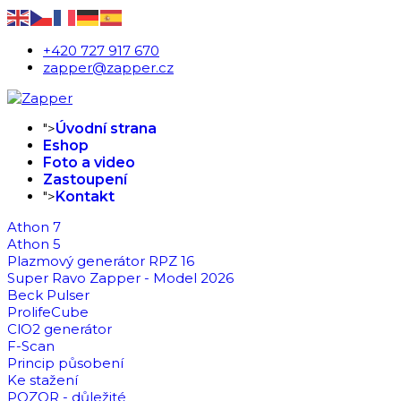
+420 727 917 670
zapper@zapper.cz
">
Úvodní strana
Eshop
Foto a video
Zastoupení
">
Kontakt
Athon 7
Athon 5
Plazmový generátor RPZ 16
Super Ravo Zapper - Model 2026
Beck Pulser
ProlifeCube
ClO2 generátor
F-Scan
Princip působení
Ke stažení
POZOR - důležité