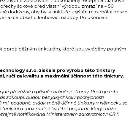
 a bezchybné zpracování. Zdokonalený recept Dr.Clarkové
 ořechy šokově před vlastní výrobou zmrazí na – 50
sně dodrženy, aby byl v tinktuře zajištěn maximální obsah
novena dle obsahu louhovací nádoby. Po ukončení
nnost oproti běžným tinkturám, které jsou vyráběny pouhým
chnology s.r.o. získala pro výrobu této tinktury
, ručí za kvalitu a maximální účinnost této tinktury.
 jde převážně o přísně chráněné stromy. Proto je tato
d nás zakoupí, budou bez jakýchkoliv pochybností
100 ml. podobné, avšak méně účinné tinktury v Německu se
ý funkční a maximálně kvalitní preparát, který může
řejmě notifikována Ministerstvem zdravotnictví ČR “.