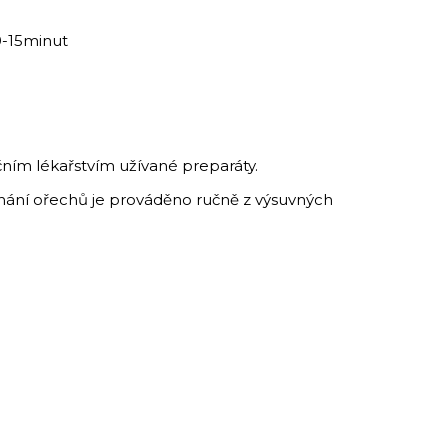
0-15minut
ním lékařstvím užívané preparáty.
Trhání ořechů je prováděno ručně z výsuvných