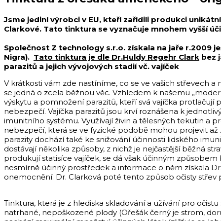
Jsme jediní výrobci v EU, kteří zařídili produkci uni
Clarkové. Tato tinktura se vyznačuje mnohem vyšší úči
Společnost Z technology s.r.o. získala na jaře r.2009
Nigra).
Tato tinktura je dle Dr.Huldy Regehr Clark
bez j
parazitů a jejich vývojových stadií vč. vajíček
V krátkosti vám zde nastíníme, co se ve vašich střevech a
se jedná o zcela běžnou věc. Vzhledem k našemu „moder
výskytu a pomnožení parazitů, kteří svá vajíčka protlačuj
nebezpečí. Vajíčka parazitů jsou krví roznášena k jednotli
imunitního systému. Využívají živin a tělesných tekutin a 
nebezpečí, která se ve fyzické podobě mohou projevit až
parazity dochází také ke snižování účinnosti lidského imun
dostávají několika způsoby, z nichž je nejčastější běžná st
produkují statisíce vajíček, se dá však účinným způsobem 
nesmírně účinný prostředek a informace o něm získala Dr
onemocnění. Dr. Clarková poté tento způsob očisty střev 
Tinktura, která je z hlediska skladování a užívání pro oči
natrhané, nepoškozené plody (Ořešák černý je strom, dorůsta