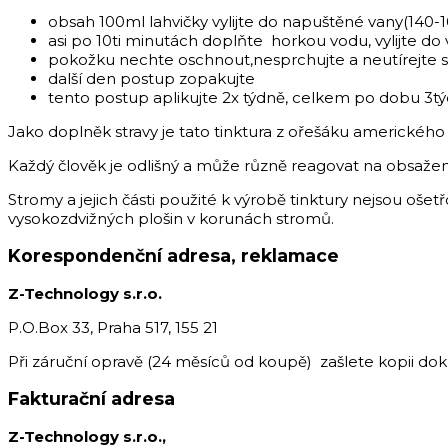
obsah 100ml lahvičky vylijte do napuštěné vany(140
asi po 10ti minutách doplňte horkou vodu, vylijte do
pokožku nechte oschnout,nesprchujte a neutírejte s
další den postup zopakujte
tento postup aplikujte 2x týdně, celkem po dobu 3t
Jako doplněk stravy je tato tinktura z ořešáku amerického
Každý člověk je odlišný a může různě reagovat na obsažen
Stromy a jejich části použité k výrobě tinktury nejsou o
vysokozdvižných plošin v korunách stromů.
Korespondenční adresa, reklamace
Z-Technology s.r.o.
P.O.Box 33, Praha 517, 155 21
Při záruční opravě (24 měsíců od koupě) zašlete kopii dok
Fakturační adresa
Z-Technology s.r.o.,