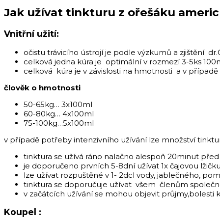
Jak užívat tinkturu z ořešáku ameri
Vnitřní užití:
očistu trávicího ústrojí je podle výzkumů a zjištění
celková jedna kúra je optimální v rozmezí 3-5ks 100ml
celková kúra je v závislosti na hmotnosti a v případě p
člověk o hmotnosti
50-65kg… 3x100ml
60-80kg… 4x100ml
75-100kg…5x100ml
v případě potřeby intenzivního užívání lze množství tinktu
tinktura se užívá ráno nalačno alespoň 20minut před 
je doporučeno prvních 5-8dní užívat 1x čajovou lžičk
lze užívat rozpuštěné v 1- 2dcl vody, jablečného, 
tinktura se doporučuje užívat všem členům společ
v začátcích užívání se mohou objevit průjmy,bolesti 
Koupel :