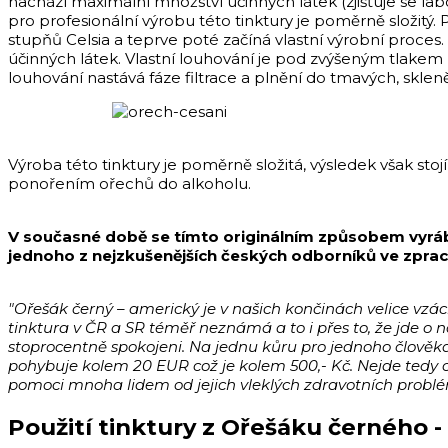
nachází maximální množství účinných látek (zjišťuje se la
pro profesionální výrobu této tinktury je poměrně složitý
stupňů Celsia a teprve poté začíná vlastní výrobní proces.
účinných látek. Vlastní louhování je pod zvýšeným tlake
louhování nastává fáze filtrace a plnění do tmavých, skle
Výroba této tinktury je poměrně složitá, výsledek však sto
ponořením ořechů do alkoholu.
V současné době se tímto originálním způsobem vyrábí 
jednoho z nejzkušenějších českých odborníků ve zpracov
"Ořešák černý – americký je v našich končinách velice vzá
tinktura v ČR a SR téměř neznámá a to i přes to, že jde o n
stoprocentně spokojeni. Na jednu kůru pro jednoho člověka
pohybuje kolem 20 EUR což je kolem 500,- Kč. Nejde tedy 
pomoci mnoha lidem od jejich vleklých zdravotních problé
Použití tinktury z Ořešáku černého 