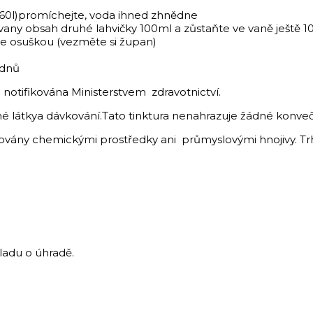
-160l)promíchejte, voda ihned zhnědne
 vany obsah druhé lahvičky 100ml a zůstaňte ve vaně ještě 1
e osuškou (vezměte si župan)
ýdnů
 notifikována Ministerstvem zdravotnictví.
é látkya dávkování.Tato tinktura nenahrazuje žádné konveč
šetřovány chemickými prostředky ani průmyslovými hnojivy. 
ladu o úhradě.