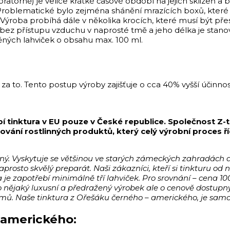
boratorně) je velice krátké časové období na jejich sklizeň
. Problematické bylo zejména shánění mrazících boxů, které
 Výroba probíhá dále v několika krocích, které musí být pře
m bez přístupu vzduchu v naprosté tmě a jeho délka je sta
něných lahviček o obsahu max. 100 ml.
jí za to. Tento postup výroby zajišťuje o cca 40% vyšší úči
tinktura v EU pouze v České republice. Společnost Z-te
ání rostlinných produktů, který celý výrobní proces řídí
cný. Vyskytuje se většinou ve starých zámeckých zahradách a
aprosto skvělý preparát. Naši zákazníci, kteří si tinkturu o
 je zapotřebí minimálně tří lahviček. Pro srovnání – cena 
o nějaký luxusní a předražený výrobek ale o cenově dostupn
mů. Naše tinktura z Ořešáku černého – amerického, je samoz
- amerického: