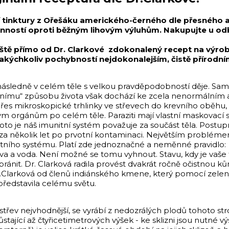
kátní tinktury z Ořešáku amerického-černého dle přesnéh
nností oproti běžným lihovým výluhům. Nakupujte u odbo
 ještě přímo od Dr. Clarkové zdokonalený recept na výro
akýchkoliv pochybností nejdokonalejším, čistě přírodní
 následně v celém těle s velkou pravděpodobností děje. Sama
nímu“ způsobu života však dochází ke zcela nenormálním 
í přes mikroskopické trhlinky ve střevech do krevního oběh
vým orgánům po celém těle. Paraziti mají vlastní maskovací s
proto je náš imunitní systém považuje za součást těla. Postu
 za několik let po prvotní kontaminaci. Největším problé
itního systému. Platí zde jednoznačné a neměnné pravidlo: pa
rava a voda. Není možné se tomu vyhnout. Stavu, kdy je vaše 
bránit. Dr. Clarková radila provést dvakrát ročně očistnou 
.Clarková od členů indiánského kmene, který pomocí zelen
představila celému světu.
stu střev nejvhodnější, se vyrábí z nedozrálých plodů tohoto
jící až čtyřicetimetrových výšek - ke sklizni jsou nutné výsu