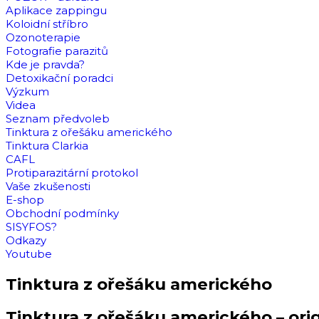
Aplikace zappingu
Koloidní stříbro
Ozonoterapie
Fotografie parazitů
Kde je pravda?
Detoxikační poradci
Výzkum
Videa
Seznam předvoleb
Tinktura z ořešáku amerického
Tinktura Clarkia
CAFL
Protiparazitární protokol
Vaše zkušenosti
E-shop
Obchodní podmínky
SISYFOS?
Odkazy
Youtube
Tinktura z ořešáku amerického
Tinktura z ořešáku amerického – orig