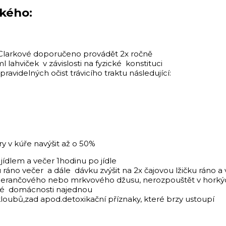
ckého:
 dr.Clarkové doporučeno provádět 2x ročně
 lahviček v závislosti na fyzické konstituci
ravidelných očist trávicího traktu následující:
ry v kúře navýšit až o 50%
jídlem a večer 1hodinu po jídle
u ráno večer a dále dávku zvýšit na 2x čajovou lžičku ráno a
pomerančového nebo mrkvového džusu, nerozpouštět v horký
né domácnosti najednou
kloubů,zad apod.detoxikační příznaky, které brzy ustoupí