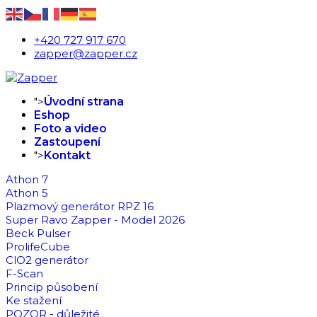
+420 727 917 670
zapper@zapper.cz
">
Úvodní strana
Eshop
Foto a video
Zastoupení
">
Kontakt
Athon 7
Athon 5
Plazmový generátor RPZ 16
Super Ravo Zapper - Model 2026
Beck Pulser
ProlifeCube
ClO2 generátor
F-Scan
Princip působení
Ke stažení
POZOR - důležité