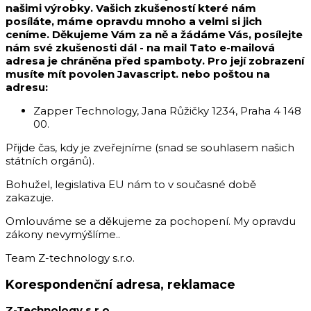
našimi výrobky. Vašich zkušeností které nám
posíláte, máme opravdu mnoho a velmi si jich
ceníme. Děkujeme Vám za ně a žádáme Vás, posílejte
nám své zkušenosti dál - na mail
Tato e-mailová
adresa je chráněna před spamboty. Pro její zobrazení
musíte mít povolen Javascript.
nebo poštou na
adresu:
Zapper Technology, Jana Růžičky 1234, Praha 4 148
00.
Přijde čas, kdy je zveřejníme (snad se souhlasem našich
státních orgánů).
Bohužel, legislativa EU nám to v současné době
zakazuje.
Omlouváme se a děkujeme za pochopení. My opravdu
zákony nevymýšlíme..
Team Z-technology s.r.o.
Korespondenční adresa, reklamace
Z-Technology s.r.o.