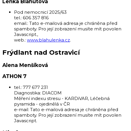
Lenka Blahutová
Pod nemocnicí 2025/63
tel.: 606 357 816
email.:
Tato e-mailová adresa je chráněna před
spamboty. Pro její zobrazení musíte mít povolen
Javascript.
,
web.:
www.blahulenka.cz
.
Frýdlant nad Ostravicí
Alena Menšíková
ATHON 7
tel.: 777 677 231
Diagnostika: DIACOM
Měření indexu stresu - KARDiVAR, Léčebná
pyramida - ojedinělá v ČR
e-mail:
Tato e-mailová adresa je chráněna před
spamboty. Pro její zobrazení musíte mít povolen
Javascript.