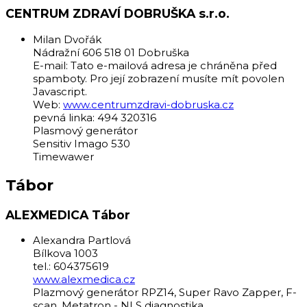
CENTRUM ZDRAVÍ DOBRUŠKA s.r.o.
Milan Dvořák
Nádražní 606 518 01 Dobruška
E-mail:
Tato e-mailová adresa je chráněna před
spamboty. Pro její zobrazení musíte mít povolen
Javascript.
Web:
www.centrumzdravi-dobruska.cz
pevná linka: 494 320316
Plasmový generátor
Sensitiv Imago 530
Timewawer
Tábor
ALEXMEDICA Tábor
Alexandra Partlová
Bílkova 1003
tel.: 604375619
www.alexmedica.cz
Plazmový generátor RPZ14, Super Ravo Zapper, F-
scan, Metatron - NLS diagnostika