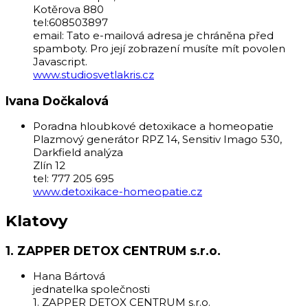
Kotěrova 880
tel:608503897
email:
Tato e-mailová adresa je chráněna před
spamboty. Pro její zobrazení musíte mít povolen
Javascript.
www.studiosvetlakris.cz
Ivana Dočkalová
Poradna hloubkové detoxikace a homeopatie
Plazmový generátor RPZ 14, Sensitiv Imago 530,
Darkfield analýza
Zlín 12
tel: 777 205 695
www.detoxikace-homeopatie.cz
Klatovy
1. ZAPPER DETOX CENTRUM s.r.o.
Hana Bártová
jednatelka společnosti
1. ZAPPER DETOX CENTRUM s.r.o.