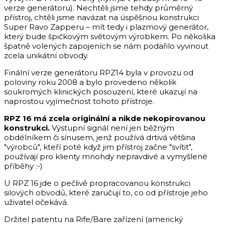
verze generátoru). Nechtěli jsme tehdy průměrný
přístroj, chtěli jsme navázat na úspěšnou konstrukci
Super Ravo Zapperu – mít tedy i plazmový generátor,
který bude špičkovým světovým výrobkem. Po několika
špatně volených zapojeních se nám podařilo vyvinout
zcela unikátní obvody.
Finální verze generátoru RPZ14 byla v provozu od
poloviny roku 2008 a bylo provedeno několik
soukromých klinických posouzení, které ukazují na
naprostou vyjímečnost tohoto přístroje.
RPZ 16 má zcela originální a nikde nekopírovanou
konstrukci.
Výstupní signál není jen běžným
obdélníkem či sínusem, jenž používá drtivá většina
"výrobců", kteří poté když jim přístroj začne "svítit",
používají pro klienty mnohdy nepravdivé a vymyšlené
příběhy :-)
U RPZ 16 jde o pečlivě propracovanou konstrukci
silových obvodů, které zaručují to, co od přístroje jeho
uživatel očekává.
Držitel patentu na Rife/Bare zařízení (americký