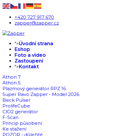
+420 727 917 670
zapper@zapper.cz
">
Úvodní strana
Eshop
Foto a video
Zastoupení
">
Kontakt
Athon 7
Athon 5
Plazmový generátor RPZ 16
Super Ravo Zapper - Model 2026
Beck Pulser
ProlifeCube
ClO2 generátor
F-Scan
Princip působení
Ke stažení
POZOR - důležité