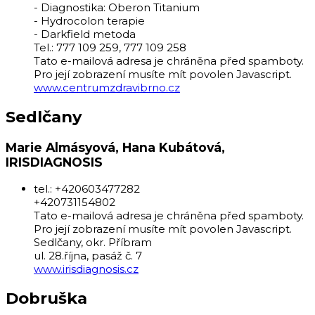
- Diagnostika: Oberon Titanium
- Hydrocolon terapie
- Darkfield metoda
Tel.: 777 109 259, 777 109 258
Tato e-mailová adresa je chráněna před spamboty.
Pro její zobrazení musíte mít povolen Javascript.
www.centrumzdravibrno.cz
Sedlčany
Marie Almásyová, Hana Kubátová,
IRISDIAGNOSIS
tel.: +420603477282
+420731154802
Tato e-mailová adresa je chráněna před spamboty.
Pro její zobrazení musíte mít povolen Javascript.
Sedlčany, okr. Příbram
ul. 28.října, pasáž č. 7
www.irisdiagnosis.cz
Dobruška