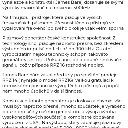
vynálezce a konstruktér James Bare) dosahuje se svými
výrobky maximálně na frekvenci 500kHz.
Na trhu jsou i přístroje, které pracují ve vyšších
frekvenčních pásmech. Přesnost těchto přístrojů ve
vyzařování frekvencí do svého okolí je však velmi sporná.
Plazmový generátor české konstrukce společnosti Z-
technology s.r.o. pracuje naprosto přesně, bez zkreslení
výstupních impulsů od 1 Hz až do 900 kHz. Ostatní
výrobci zatím nejsou technicky schopni takovéto
generátory sestrojit. Pokud ano, jde o pouhé zesilovače
signálu, což v případě RPZ 16 rozhodně neplatí.
James Bare nám zaslal před lety po spuštění prodeje
RPZ 14 ( nyní jde o model RPZ16) velkou gratulaci k
obrovskému posunu ve vývoji těchto přístrojů a popřál
nám mnoho úspěchů v další činnosti.
Konstrukce tohoto generátoru je doslova alchymie, vše
musí být naprosto přesné, mnoho součástek je vyráběno
pouze pro účely našeho generátoru a vývoj a výroba
vysokonapěťových součástí je kompletně dodávána
výrobcem z USA . Na výstupu, který zapaluje plazmový
výboj je skokově napětí až 5 000 - 8000 Voltů, skokové