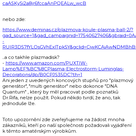
caASKySi2a8jr6fccaAnPQEALw_wcB
nebo zde:
https://www.deminas.cz/plazmova-koule-plasma-ball-2/?
gad_source=1&gad_campaignid=17540627406&gbraid=0
-
RUIR3DS7fYLOsGVhExlTpkSY&gclid=CjwKCAiAwNDMBhB
..a co takhle plazmadisk?
-
https://www.amazon.com/PUXTIW-
Lamp%EF%BC%8CPlasma-Electrostorm-Luminglas-
Decorations/dp/B0CPJS35DC?th=1
Ani jeden z uvedených koncových stupňů pro "plazmový
generátor", "multi generátor" nebo dokonce "DNA
Quantum" , který by měl pracovat podle poznatků
Dr.Rifa, nelze použít. Pokud někdo tvrdí, že ano, tak
jednoduše lže.
Toto upozornění zde zveřejňujeme na žádost mnoha
zákazníků, kteří po naší společnosti požadovali vyjádření
k těmto amatérským výrobkům.