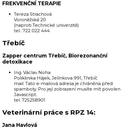
FREKVENČNÍ TERAPIE
Tereza Strachová
Voroněžská 20
(naproti Technické univerzitě)
tel.: 722 022 444
Třebíč
Zapper centrum Třebíč, Biorezonanční
detoxikace
Ing. Václav Noha
Poliklinika Hájek, Jelínkova 991, Třebíč
mail:
Tato e-mailová adresa je chráněna před
spamboty. Pro její zobrazení musíte mít povolen
Javascript.
tel. 725258901
Veterinární práce s RPZ 14:
Jana Havlová