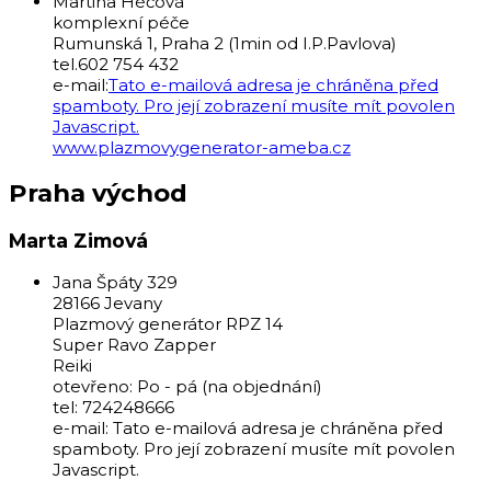
Martina Héčová
komplexní péče
Rumunská 1, Praha 2 (1min od I.P.Pavlova)
tel.602 754 432
e-mail:
Tato e-mailová adresa je chráněna před
spamboty. Pro její zobrazení musíte mít povolen
Javascript.
www.plazmovygenerator-ameba.cz
Praha východ
Marta Zimová
Jana Špáty 329
28166 Jevany
Plazmový generátor RPZ 14
Super Ravo Zapper
Reiki
otevřeno: Po - pá (na objednání)
tel: 724248666
e-mail:
Tato e-mailová adresa je chráněna před
spamboty. Pro její zobrazení musíte mít povolen
Javascript.