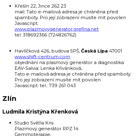
Křešín 22, Jince 262 23
mail:
Tato e-mailová adresa je chráněna před
spamboty. Pro její zobrazení musíte mít povolen
Javascript.
www.plazmovygenerator.grefina.net
tel. 318692366 (724826762)
máš Půlpán - Shift-
Centrum
Havlíčková 426, budova SPŠ,
Česká Lípa
47001
www.shift-centrum.com
objednání na plasmový generátor a diagnostika
EAV-Salvia: Lenka Křivánková,
Tato e-mailová adresa je chráněna před spamboty.
Pro její zobrazení musíte mít povolen
Javascript.
tel.: 739 261 043
Zlín
Ludmila Kristýna Křenková
Studio Světla Kris
Plazmový generátor RPZ 14
Gemmoterapie,