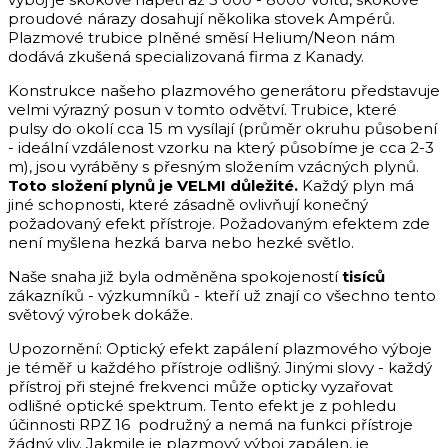
proudové nárazy dosahují několika stovek Ampérů.
Plazmové trubice plněné směsí Helium/Neon nám
dodává zkušená specializovaná firma z Kanady.
Konstrukce našeho plazmového generátoru představuje
velmi výrazný posun v tomto odvětví. Trubice, které
pulsy do okolí cca 15 m vysílají (průměr okruhu působení
- ideální vzdálenost vzorku na který působíme je cca 2-3
m), jsou vyráběny s přesným složením vzácných plynů.
Toto složení plynů je VELMI důležité.
Každý plyn má
jiné schopnosti, které zásadně ovlivňují konečný
požadovaný efekt přístroje. Požadovaným efektem zde
není myšlena hezká barva nebo hezké světlo.
Naše snaha již byla odměněna spokojeností
tisíců
zákazníků - výzkumníků - kteří už znají co všechno tento
světový výrobek dokáže.
Upozornění: Optický efekt zapálení plazmového výboje
je téměř u každého přístroje odlišný. Jinými slovy - každý
přístroj při stejné frekvenci může opticky vyzařovat
odlišné optické spektrum. Tento efekt je z pohledu
účinnosti RPZ 16 podružný a nemá na funkci přístroje
žádný vliv. Jakmile je plazmový výboj zapálen, je