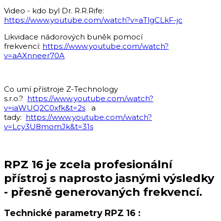
Video - kdo byl Dr. R.R.Rife:
https://www.youtube.com/watch?v=aTlgCLkF-jc
Likvidace nádorových buněk pomocí
frekvencí:
https://www.youtube.com/watch?
v=aAXnneer70A
Co umí přístroje Z-Technology
s.r.o.?
https://www.youtube.com/watch?
v=iaWUQ2C0xfk&t=2s
a
tady:
https://www.youtube.com/watch?
v=Lcy3U8momJk&t=31s
RPZ 16 je zcela profesionální
přístroj s naprosto jasnými výsledky
- přesně generovaných frekvencí.
Technické parametry RPZ 16 :