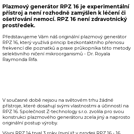
Plazmový generátor RPZ 16 je experimentální
přístroj a není rozhodně zamýšlen k léčení či
ošetřování nemocí. RPZ 16 není zdravotnický
prostředek.
Představujeme Vám náš originální plazmový generátor
RPZ 16, který využívá princip bezkontaktního přenosu
frekvencí dle poznatků a praxe průkopníka této metody
selektivního ničení mikroorganismů - Dr. Royala
Raymonda Rifa.
V současné době nejsou na světovém trhu žádné
přístroje, které dosahují svými vlastnostmi a účinností na
RPZ 16. Společnost Z-technology s.r.o. zvolila pro svou
konstrukci plazmového generátoru zcela jiný a naprosto
originální postup výroby.
Vývoj RPZ 14 trval 3 roky (nyní již v prodeji RPZ 16 - 16