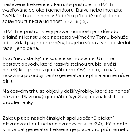
nastavená frekvence okamžitě přístrojem RPZ 16
vyzařována do okolí generátoru. Barva nebo intenzita
"světla" z trubice není v žádném případě určující pro
správnou funkci a účinnost RPZ 16 (15).
RPZ 16 je přístroj, který je svou účinností je z důvodu
originální konstrukce naprosto vyjímečný. Tomu bohužel
odpovídají jak jeho rozměry, tak jeho váha a v neposlední
řadě i jeho cena.
Tyto "nedostatky" nejsou ale samoúčelné. Umíme
postavit obvody, které rozsvítí stejnou trubici a váží
necelý kilogram i s generátorem. Ovšem to, co naši
zákazníci požadují, tento generátor neplní a ani nemůže
plnit.
Na českém trhu se objevily další výrobky, které se honosí
názvem Plazmový generátor. Využívají neznalosti této
problematiky.
Zakoupit od našich čínských spoluobčanů efektní
plazmovou kouli nebo plazmový disk za 350,- Kč a poté
k ní přidat generátor frekvencí je práce pro průměrného