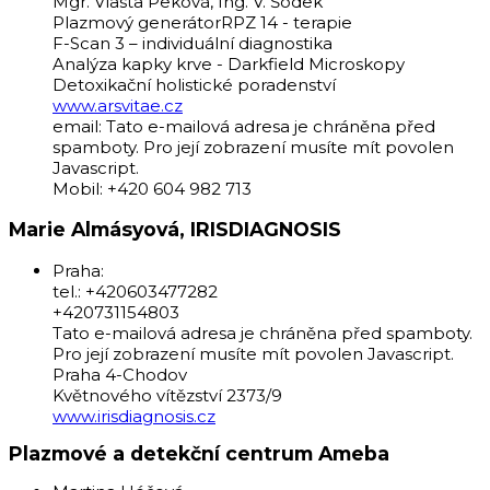
Mgr. Vlasta Peková, Ing. V. Šodek
Plazmový generátorRPZ 14 - terapie
F-Scan 3 – individuální diagnostika
Analýza kapky krve - Darkfield Microskopy
Detoxikační holistické poradenství
www.arsvitae.cz
email:
Tato e-mailová adresa je chráněna před
spamboty. Pro její zobrazení musíte mít povolen
Javascript.
Mobil: +420 604 982 713
Marie Almásyová, IRISDIAGNOSIS
Praha:
tel.: +420603477282
+420731154803
Tato e-mailová adresa je chráněna před spamboty.
Pro její zobrazení musíte mít povolen Javascript.
Praha 4-Chodov
Květnového vítězství 2373/9
www.irisdiagnosis.cz
Plazmové a detekční centrum Ameba