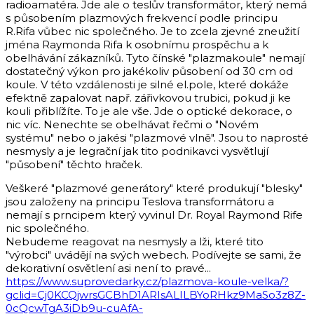
radioamatéra. Jde ale o teslův transformátor, který nemá
s působením plazmových frekvencí podle principu
R.Rifa vůbec nic společného. Je to zcela zjevné zneužití
jména Raymonda Rifa k osobnímu prospěchu a k
obelhávání zákazníků. Tyto čínské "plazmakoule" nemají
dostatečný výkon pro jakékoliv působení od 30 cm od
koule. V této vzdálenosti je silné el.pole, které dokáže
efektně zapalovat např. zářivkovou trubici, pokud ji ke
kouli přiblížíte. To je ale vše. Jde o optické dekorace, o
nic víc. Nenechte se obelhávat řečmi o "Novém
systému" nebo o jakési "plazmové vlně". Jsou to naprosté
nesmysly a je legrační jak tito podnikavci vysvětlují
"působení" těchto hraček.
Veškeré "plazmové generátory" které produkují "blesky"
jsou založeny na principu Teslova transformátoru a
nemají s prncipem který vyvinul Dr. Royal Raymond Rife
nic společného.
Nebudeme reagovat na nesmysly a lži, které tito
"výrobci" uvádějí na svých webech. Podívejte se sami, že
dekorativní osvětlení asi není to pravé...
https://www.suprovedarky.cz/plazmova-koule-velka/?
gclid=Cj0KCQjwrsGCBhD1ARIsALILBYoRHkz9MaSo3z8Z-
0cQcwTgA3iDb9u-cuAfA-