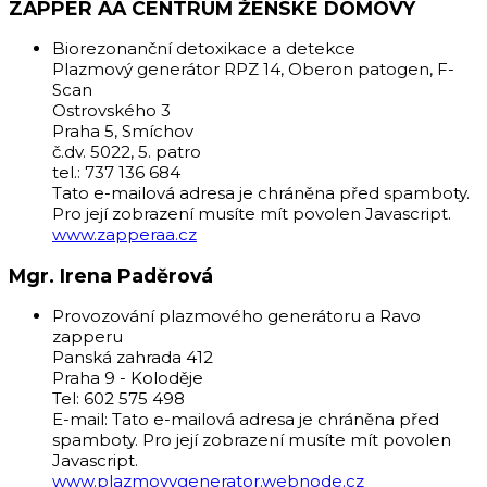
ZAPPER AA CENTRUM ŽENSKÉ DOMOVY
Biorezonanční detoxikace a detekce
Plazmový generátor RPZ 14, Oberon patogen, F-
Scan
Ostrovského 3
Praha 5, Smíchov
č.dv. 5022, 5. patro
tel.: 737 136 684
Tato e-mailová adresa je chráněna před spamboty.
Pro její zobrazení musíte mít povolen Javascript.
www.zapperaa.cz
Mgr. Irena Paděrová
Provozování plazmového generátoru a Ravo
zapperu
Panská zahrada 412
Praha 9 - Koloděje
Tel: 602 575 498
E-mail:
Tato e-mailová adresa je chráněna před
spamboty. Pro její zobrazení musíte mít povolen
Javascript.
www.plazmovygenerator.webnode.cz