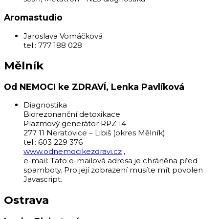
Aromastudio
Jaroslava Vomáčková
tel.: 777 188 028
Mělník
Od NEMOCI ke ZDRAVÍ, Lenka Pavlíková
Diagnostika
Biorezonanční detoxikace
Plazmový generátor RPZ 14
277 11 Neratovice – Libiš (okres Mělník)
tel.: 603 229 376
www.odnemocikezdravi.cz
,
e-mail:
Tato e-mailová adresa je chráněna před
spamboty. Pro její zobrazení musíte mít povolen
Javascript.
Ostrava