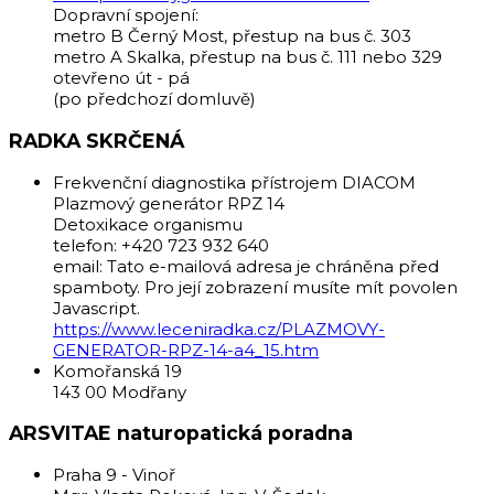
Dopravní spojení:
metro B Černý Most, přestup na bus č. 303
metro A Skalka, přestup na bus č. 111 nebo 329
otevřeno út - pá
(po předchozí domluvě)
RADKA SKRČENÁ
Frekvenční diagnostika přístrojem DIACOM
Plazmový generátor RPZ 14
Detoxikace organismu
telefon: +420 723 932 640
email:
Tato e-mailová adresa je chráněna před
spamboty. Pro její zobrazení musíte mít povolen
Javascript.
https://www.leceniradka.cz/PLAZMOVY-
GENERATOR-RPZ-14-a4_15.htm
Komořanská 19
143 00 Modřany
ARSVITAE naturopatická poradna
Praha 9 - Vinoř