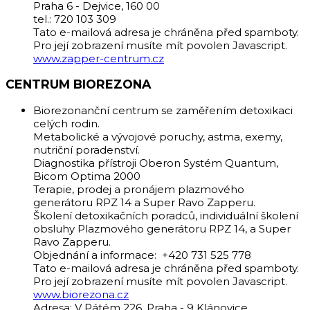
Praha 6 - Dejvice, 160 00
tel.: 720 103 309
Tato e-mailová adresa je chráněna před spamboty.
Pro její zobrazení musíte mít povolen Javascript.
www.zapper-centrum.cz
CENTRUM
BIOREZONA
Biorezonanční centrum se zaměřením detoxikaci
celých rodin.
Metabolické a vývojové poruchy, astma, exemy,
nutriční poradenství.
Diagnostika přístroji Oberon Systém Quantum,
Bicom Optima 2000
Terapie, prodej a pronájem plazmového
generátoru RPZ 14 a Super Ravo Zapperu.
Školení detoxikačních poradců, individuální školení
obsluhy Plazmového generátoru RPZ 14, a Super
Ravo Zapperu.
Objednání a informace: +420 731 525 778
Tato e-mailová adresa je chráněna před spamboty.
Pro její zobrazení musíte mít povolen Javascript.
www.biorezona.cz
Adresa: V Pátém 226, Praha - 9 Klánovice