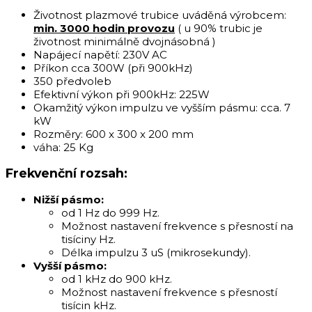
Životnost plazmové trubice uváděná výrobcem:
min. 3000 hodin provozu
( u 90% trubic je
životnost minimálně dvojnásobná )
Napájecí napětí: 230V AC
Příkon cca 300W (při 900kHz)
350 předvoleb
Efektivní výkon při 900kHz: 225W
Okamžitý výkon impulzu ve vyšším pásmu: cca. 7
kW
Rozměry: 600 x 300 x 200 mm
váha: 25 Kg
Frekvenční rozsah:
Nižší pásmo:
od 1 Hz do 999 Hz.
Možnost nastavení frekvence s přesností na
tisíciny Hz.
Délka impulzu 3 uS (mikrosekundy).
Vyšší pásmo:
od 1 kHz do 900 kHz.
Možnost nastavení frekvence s přesností
tisícin kHz.