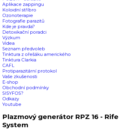
Aplikace zappingu
Koloidní stříbro
Ozonoterapie
Fotografie parazitů
Kde je pravda?
Detoxikační poradci
Výzkum
Videa
Seznam předvoleb
Tinktura z ořešáku amerického
Tinktura Clarkia
CAFL
Protiparazitární protokol
Vaše zkušenosti
E-shop
Obchodní podmínky
SISYFOS?
Odkazy
Youtube
Plazmový generátor RPZ 16 - Rife
System