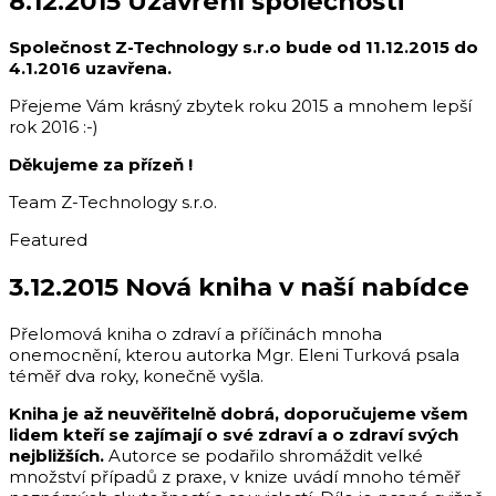
8.12.2015 Uzavření společnosti
Společnost Z-Technology s.r.o bude od 11.12.2015 do
4.1.2016 uzavřena.
Přejeme Vám krásný zbytek roku 2015 a mnohem lepší
rok 2016 :-)
Děkujeme za přízeň !
Team Z-Technology s.r.o.
Featured
3.12.2015 Nová kniha v naší nabídce
Přelomová kniha o zdraví a příčinách mnoha
onemocnění, kterou autorka Mgr. Eleni Turková psala
téměř dva roky, konečně vyšla.
Kniha je až neuvěřitelně dobrá, doporučujeme všem
lidem kteří se zajímají o své zdraví a o zdraví svých
nejbližších.
Autorce se podařilo shromáždit velké
množství případů z praxe, v knize uvádí mnoho téměř