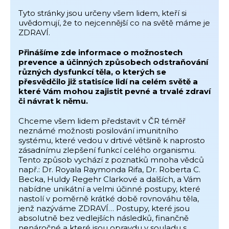
Tyto stránky jsou určeny všem lidem, kteří si
uvědomují, že to nejcennější co na světě máme je
ZDRAVÍ.
Přinášíme zde informace o možnostech
prevence a účinných způsobech odstraňování
různých dysfunkcí těla, o kterých se
přesvědčilo již statisíce lidí na celém světě a
které Vám mohou zajistit pevné a trvalé zdraví
či návrat k němu.
Chceme všem lidem představit v ČR téměř
neznámé možnosti posilování imunitního
systému, které vedou v drtivé většině k naprosto
zásadnímu zlepšení funkcí celého organismu.
Tento způsob vychází z poznatků mnoha vědců
např.: Dr. Royala Raymonda Rifa, Dr. Roberta C.
Becka, Huldy Regehr Clarkové a dalších, a Vám
nabídne unikátní a velmi účinné postupy, které
nastolí v poměrně krátké době rovnováhu těla,
jenž nazýváme ZDRAVÍ… Postupy, které jsou
absolutně bez vedlejších následků, finančně
nenáročné a které jsou opravdu v souladu s