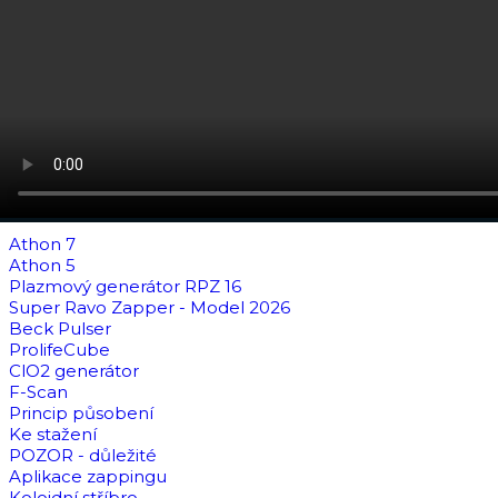
Athon 7
Athon 5
Plazmový generátor RPZ 16
Super Ravo Zapper - Model 2026
Beck Pulser
ProlifeCube
ClO2 generátor
F-Scan
Princip působení
Ke stažení
POZOR - důležité
Aplikace zappingu
Koloidní stříbro