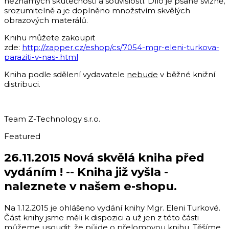
neznámých skutečností a souvislostí. Dílo je psané svižně,
srozumitelně a je doplněno množstvím skvělých
obrazových materálů.
Knihu můžete zakoupit
zde:
http://zapper.cz/eshop/cs/7054-mgr-eleni-turkova-
paraziti-v-nas-.html
Kniha podle sdělení vydavatele
nebude
v běžné knižní
distribuci.
Team Z-Technology s.r.o.
Featured
26.11.2015 Nová skvělá kniha před
vydáním ! -- Kniha již vyšla -
naleznete v našem e-shopu.
Na 1.12.2015 je ohlášeno vydání knihy Mgr. Eleni Turkové.
Část knihy jsme měli k dispozici a už jen z této části
můžeme usoudit, že půjde o přelomovou knihu. Těšíme