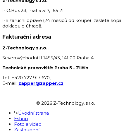
Z-Technology s.r.o.
P.O.Box 33, Praha 517, 155 21
Při záruční opravě (24 měsíců od koupě) zašlete kopii
dokladu o úhradě.
Fakturační adresa
Z-Technology s.r.o.,
Severovýchodní II 1455/43, 141 00 Praha 4
Technické pracoviště: Praha 5 - Zličín
Tel.: +420 727 917 670,
E-mail:
zapper@zapper.cz
© 2026 Z-Technology, s.r.o.
">
Úvodní strana
Eshop
Foto a video
Zastoupení