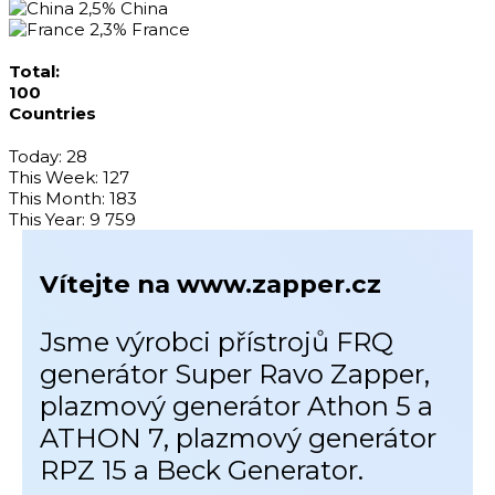
2,5%
China
2,3%
France
Total:
100
Countries
Today:
28
This Week:
127
This Month:
183
This Year:
9 759
Vítejte na www.zapper.cz
Jsme výrobci přístrojů FRQ
generátor Super Ravo Zapper,
plazmový generátor Athon 5 a
ATHON 7, plazmový generátor
RPZ 15 a Beck Generator.