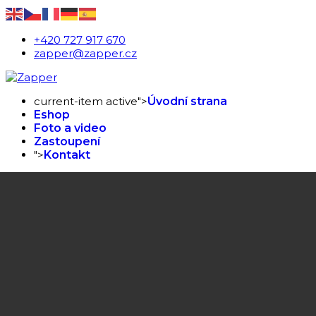
+420 727 917 670
zapper@zapper.cz
current-item active">
Úvodní strana
Eshop
Foto a video
Zastoupení
">
Kontakt