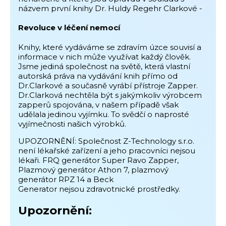
názvem první knihy Dr. Huldy Regehr Clarkové -
Revoluce v léčení nemocí
Knihy, které vydáváme se zdravím úzce souvisí a
informace v nich může využívat každý člověk.
Jsme jediná společnost na světě, která vlastní
autorská práva na vydávání knih přímo od
Dr.Clarkové a současně vyrábí přístroje Zapper.
Dr.Clarková nechtěla být s jakýmkoliv výrobcem
zapperů spojována, v našem případě však
udělala jedinou vyjímku. To svědčí o naprosté
vyjímečnosti našich výrobků.
UPOZORNĚNÍ: Společnost Z-Technology s.r.o.
není lékařské zařízení a jeho pracovníci nejsou
lékaři. FRQ generátor Super Ravo Zapper,
Plazmový generátor Athon 7, plazmový
generátor RPZ 14 a Beck
Generator nejsou zdravotnické prostředky.
Upozornění: