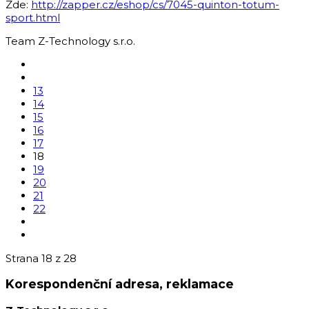
Zde:
http://zapper.cz/eshop/cs/7045-quinton-totum-
sport.html
Team Z-Technology s.r.o.
13
14
15
16
17
18
19
20
21
22
Strana 18 z 28
Korespondenční adresa, reklamace