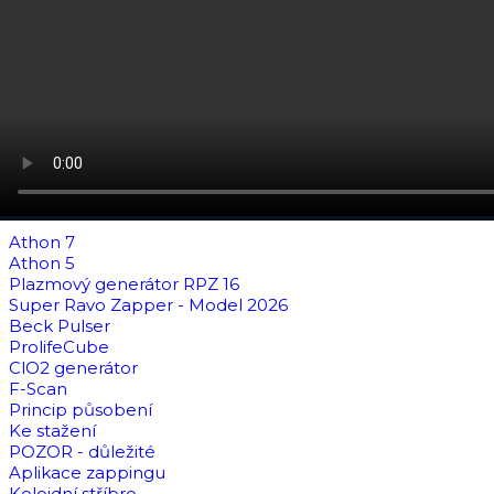
Athon 7
Athon 5
Plazmový generátor RPZ 16
Super Ravo Zapper - Model 2026
Beck Pulser
ProlifeCube
ClO2 generátor
F-Scan
Princip působení
Ke stažení
POZOR - důležité
Aplikace zappingu
Koloidní stříbro