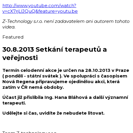
http://www.youtube.com/watch?
v=cX7rjLlJQuQ&feature=youtu.be
Z-Technology s.r.o. není zadavatelem ani autorem tohoto
videa.
Featured
30.8.2013 Setkání terapeutů a
veřejnosti
Termín celodenní akce je určen na 28.10.2013 v Praze
( pondělí - státní svátek ). Ve spolupráci s časopisem
Nová Regena připravujeme ojedinělou akci, která
zatím v ČR nemá obdoby.
Účast již přislíbila Ing. Hana Bláhová a další významní
terapeuti.
Udělejte si čas, uvidíte že nebudete litovat.