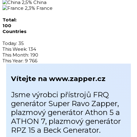
2,5%
China
2,3%
France
Total:
100
Countries
Today:
35
This Week:
134
This Month:
190
This Year:
9 766
Vítejte na www.zapper.cz
Jsme výrobci přístrojů FRQ
generátor Super Ravo Zapper,
plazmový generátor Athon 5 a
ATHON 7, plazmový generátor
RPZ 15 a Beck Generator.