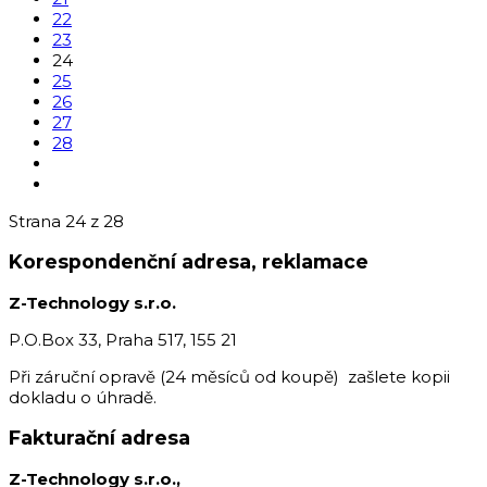
22
23
24
25
26
27
28
Strana 24 z 28
Korespondenční adresa, reklamace
Z-Technology s.r.o.
P.O.Box 33, Praha 517, 155 21
Při záruční opravě (24 měsíců od koupě) zašlete kopii
dokladu o úhradě.
Fakturační adresa
Z-Technology s.r.o.,