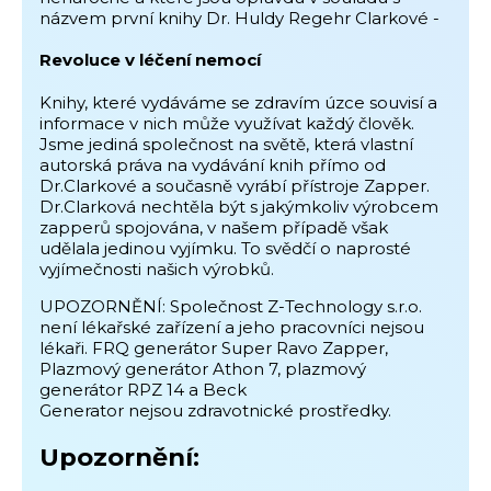
názvem první knihy Dr. Huldy Regehr Clarkové -
Revoluce v léčení nemocí
Knihy, které vydáváme se zdravím úzce souvisí a
informace v nich může využívat každý člověk.
Jsme jediná společnost na světě, která vlastní
autorská práva na vydávání knih přímo od
Dr.Clarkové a současně vyrábí přístroje Zapper.
Dr.Clarková nechtěla být s jakýmkoliv výrobcem
zapperů spojována, v našem případě však
udělala jedinou vyjímku. To svědčí o naprosté
vyjímečnosti našich výrobků.
UPOZORNĚNÍ: Společnost Z-Technology s.r.o.
není lékařské zařízení a jeho pracovníci nejsou
lékaři. FRQ generátor Super Ravo Zapper,
Plazmový generátor Athon 7, plazmový
generátor RPZ 14 a Beck
Generator nejsou zdravotnické prostředky.
Upozornění: