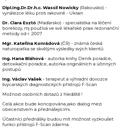
Dipl.Ing.Dr.Dr.h.c. Wassil Nowicky
(Rakousko) -
vynálezce léku proti rakovině - Ukrain
Dr. Clara Esztó
(Maďarsko) - specialistka na léčení
boreliozy, mj používá ve své lékařské praxi rezonanční
metody od r. 2007
Mgr. Kateřina Konrádová
(ČR) - známá česká
naturopatka se skvělými výsledky svých klientů
Ing. Hana Bláhová
- autorka knihy Deník poradce,
detoxikační poradce, autorka originálních a účinných
postupů
Ing. Václav Vašek
- terapeut a výhradní dovozce
švýcarských diagnostických přístrojů F-Scan
Možnost osobních dotazů z hlediště !
Celá akce bude koncipována jako dialog mezi
obecenstvem a přednášejícími.
Účastníci přednášky budou mít možnost vyzkoušet
funkci přístrojů F-Scan zdarma.