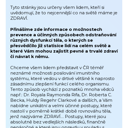
Tyto stránky jsou určeny všem lidem, kteří si
uvědomují, že to nejcennější co na světě máme je
ZDRAVÍ.
Přinášíme zde informace o možnostech
prevence a účinných způsobech odstraňování
různých dysfunkcí těla, o kterých se
přesvědčilo již statisíce lidí na celém světě a
které Vám mohou zajistit pevné a trvalé zdraví
či návrat k němu.
Chceme všem lidem představit v ČR téměř
neznámé možnosti posilování imunitního
systému, které vedou v drtivé většině k naprosto
zásadnímu zlepšení funkcí celého organismu.
Tento způsob vychází z poznatků mnoha vědců
např.: Dr. Royala Raymonda Rifa, Dr. Roberta C.
Becka, Huldy Regehr Clarkové a dalších, a Vám
nabídne unikátní a velmi účinné postupy, které
nastolí v poměrně krátké době rovnováhu těla,
jenž nazýváme ZDRAVÍ… Postupy, které jsou
absolutně bez vedlejších následků, finančně
nenáročné a které jsou opravdu v souladu s