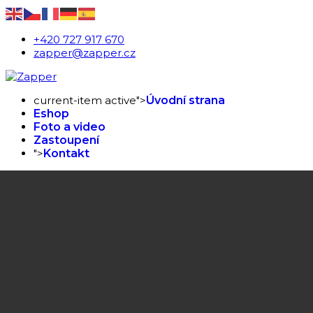
+420 727 917 670
zapper@zapper.cz
current-item active">
Úvodní strana
Eshop
Foto a video
Zastoupení
">
Kontakt