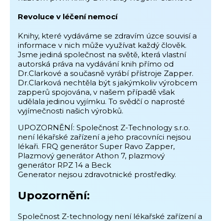
Revoluce v léčení nemocí
Knihy, které vydáváme se zdravím úzce souvisí a
informace v nich může využívat každý člověk.
Jsme jediná společnost na světě, která vlastní
autorská práva na vydávání knih přímo od
Dr.Clarkové a současně vyrábí přístroje Zapper.
Dr.Clarková nechtěla být s jakýmkoliv výrobcem
zapperů spojována, v našem případě však
udělala jedinou vyjímku. To svědčí o naprosté
vyjímečnosti našich výrobků.
UPOZORNĚNÍ: Společnost Z-Technology s.r.o.
není lékařské zařízení a jeho pracovníci nejsou
lékaři. FRQ generátor Super Ravo Zapper,
Plazmový generátor Athon 7, plazmový
generátor RPZ 14 a Beck
Generator nejsou zdravotnické prostředky.
Upozornění:
Společnost Z-technology není lékařské zařízení a