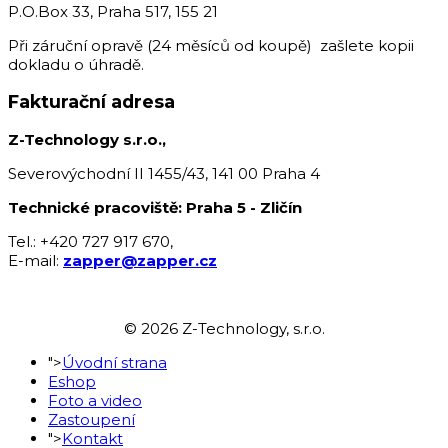
P.O.Box 33, Praha 517, 155 21
Při záruční opravě (24 měsíců od koupě) zašlete kopii
dokladu o úhradě.
Fakturační adresa
Z-Technology s.r.o.,
Severovýchodní II 1455/43, 141 00 Praha 4
Technické pracoviště: Praha 5 - Zličín
Tel.: +420 727 917 670,
E-mail:
zapper@zapper.cz
© 2026 Z-Technology, s.r.o.
">
Úvodní strana
Eshop
Foto a video
Zastoupení
">
Kontakt