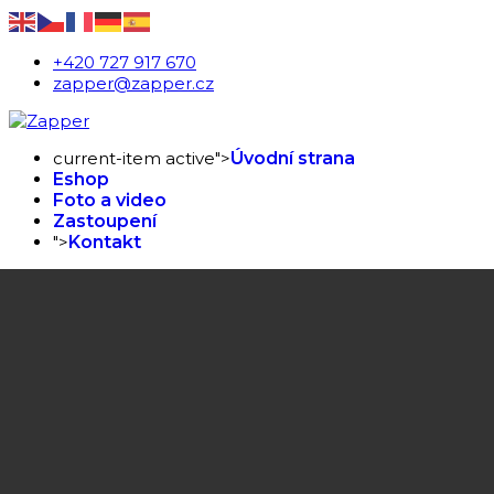
+420 727 917 670
zapper@zapper.cz
current-item active">
Úvodní strana
Eshop
Foto a video
Zastoupení
">
Kontakt