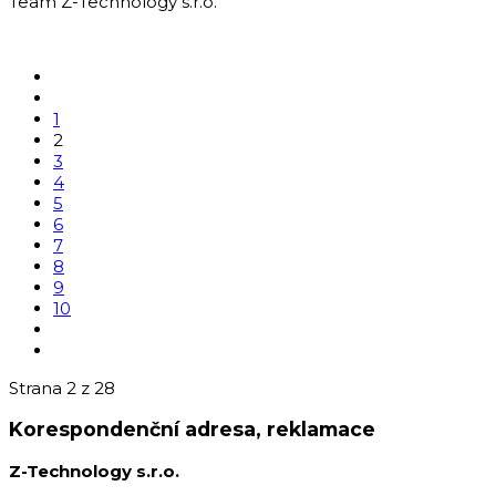
Team Z-Technology s.r.o.
1
2
3
4
5
6
7
8
9
10
Strana 2 z 28
Korespondenční adresa, reklamace
Z-Technology s.r.o.