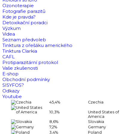
Ozonoterapie
Fotografie parazitů
Kde je pravda?
Detoxikační poradci
Výzkum
Videa
Seznam předvoleb
Tinktura z ořešáku amerického
Tinktura Clarkia
CAFL
Protiparazitární protokol
Vaše zkušenosti
E-shop
Obchodní podmínky
SISYFOS?
Odkazy
Youtube
45,4%
Czechia
10,3%
United States of
America
8,6%
Slovakia
7,2%
Germany
3,4%
Poland