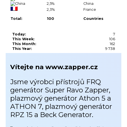
2,5%
China
2,3%
France
Total:
100
Countries
Today:
7
This Week:
106
This Month:
162
This Year:
9 738
Vítejte na www.zapper.cz
Jsme výrobci přístrojů FRQ
generátor Super Ravo Zapper,
plazmový generátor Athon 5 a
ATHON 7, plazmový generátor
RPZ 15 a Beck Generator.