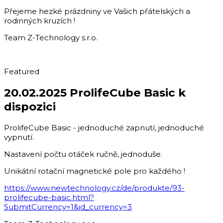
Přejeme hezké prázdniny ve Vašich přátelských a
rodinných kruzích !
Team Z-Technology s.r.o.
Featured
20.02.2025 ProlifeCube Basic k
dispozici
ProlifeCube Basic - jednoduché zapnutí, jednoduché
vypnutí.
Nastavení počtu otáček ručně, jednoduše.
Unikátní rotační magnetické pole pro každého !
https://www.newtechnology.cz/de/produkte/93-
prolifecube-basic.html?
SubmitCurrency=1&id_currency=3