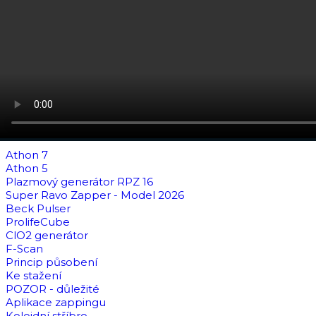
Athon 7
Athon 5
Plazmový generátor RPZ 16
Super Ravo Zapper - Model 2026
Beck Pulser
ProlifeCube
ClO2 generátor
F-Scan
Princip působení
Ke stažení
POZOR - důležité
Aplikace zappingu
Koloidní stříbro