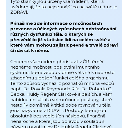
Tyto stránky jsou určeny všem lidem, kteří si
uvědomují, že to nejcennější co na světě máme je
ZDRAVÍ.
Přinášíme zde informace o možnostech
prevence a účinných způsobech odstraňování
různých dysfunkcí těla, o kterých se
přesvědčilo již statisíce lidí na celém světě a
které Vám mohou zajistit pevné a trvalé zdraví
či návrat k němu.
Chceme všem lidem představit v ČR téměř
neznámé možnosti posilování imunitního
systému, které vedou v drtivé většině k naprosto
zásadnímu zlepšení funkcí celého organismu.
Tento způsob vychází z poznatků mnoha vědců
např.: Dr. Royala Raymonda Rifa, Dr. Roberta C.
Becka, Huldy Regehr Clarkové a dalších, a Vám
nabídne unikátní a velmi účinné postupy, které
nastolí v poměrně krátké době rovnováhu těla,
jenž nazýváme ZDRAVÍ… Postupy, které jsou
absolutně bez vedlejších následků, finančně
nenáročné a které jsou opravdu v souladu s
názvem první knihy Dr. Huldy Regehr Clarkové -